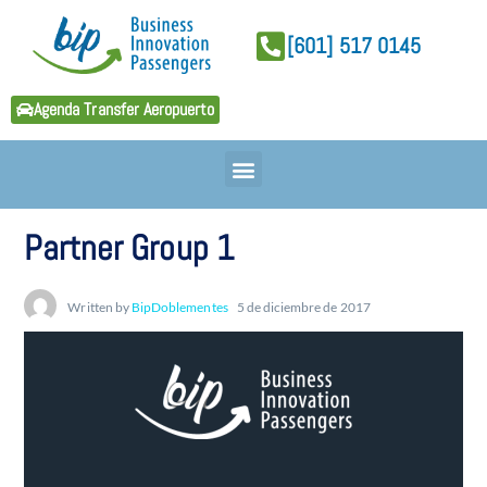
[601] 517 0145
Agenda Transfer Aeropuerto
Partner Group 1
Written by
BipDoblementes
5 de diciembre de 2017