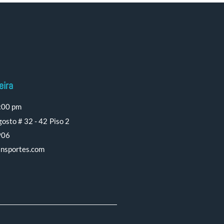
eira
:00 pm
osto # 32 - 42 Piso 2
906
ansportes.com