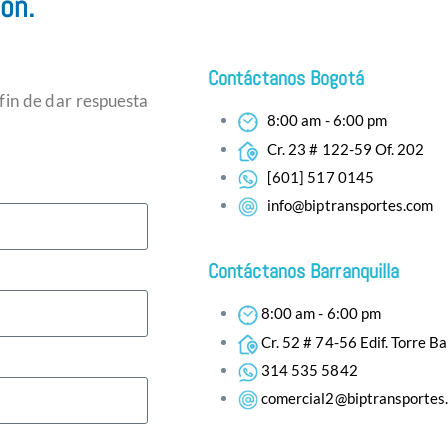
ón.
Contáctanos Bogotá
 fin de dar respuesta
8:00 am - 6:00 pm
Cr. 23 # 122-59 Of. 202
[601] 517 0145
info@biptransportes.com
Contáctanos Barranquilla
8:00 am - 6:00 pm
Cr. 52 # 74-56 Edif. Torre B
314 535 5842
comercial2@biptransportes