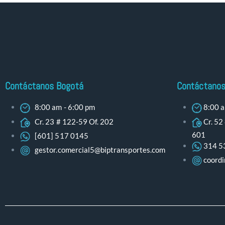
Contáctanos Bogotá
Contáctanos 
8:00 am - 6:00 pm
8:00 a
Cr. 23 # 122-59 Of. 202
Cr. 52
601
[601] 517 0145
314 5
gestor.comercial5@biptransportes.com
coordi