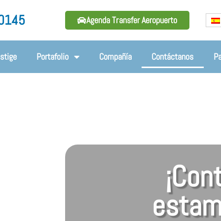
 0145
Agenda Transfer Aeropuerto
estige
Portafolio
Compañía
Contáctanos
P
¡Con
estam