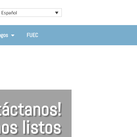
Español
agos
FUEC
táctanos!
os listos