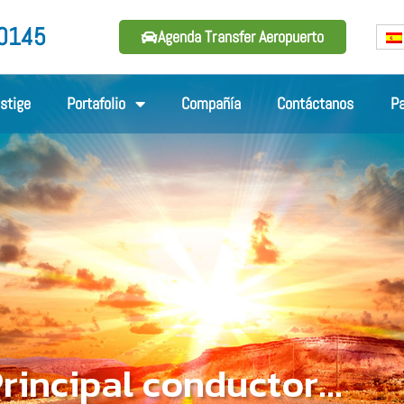
 0145
Agenda Transfer Aeropuerto
estige
Portafolio
Compañía
Contáctanos
P
rincipal conductor...