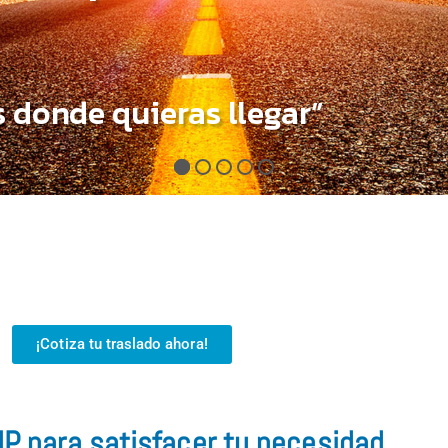
 donde quieras llegar”
¡Cotiza tu traslado ahora!
IP para satisfacer tu necesidad