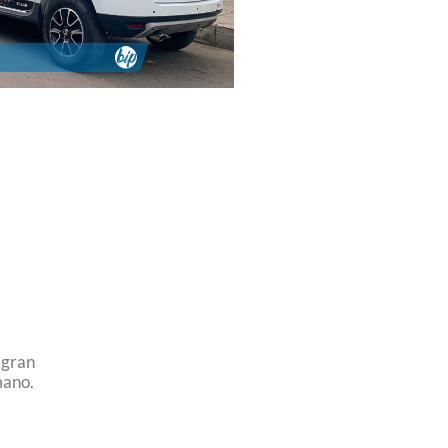
 gran
mano.